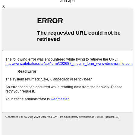
ada apa
x