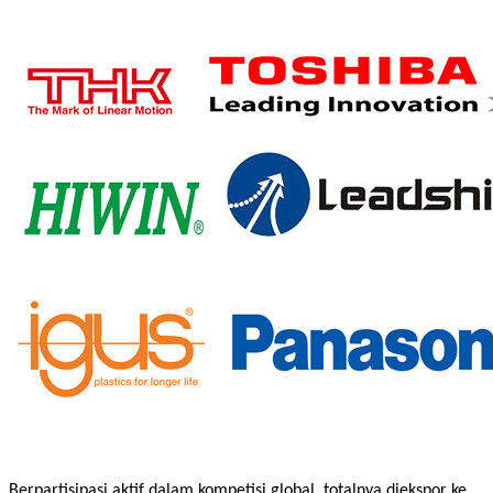
Berpartisipasi aktif dalam kompetisi global, totalnya diekspor ke