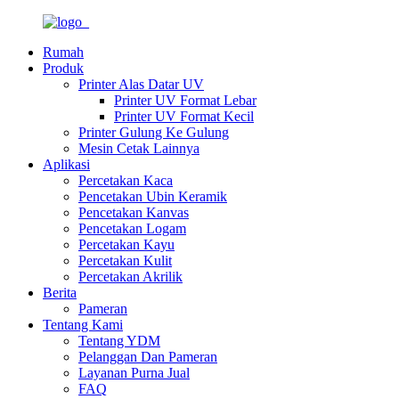
Rumah
Produk
Printer Alas Datar UV
Printer UV Format Lebar
Printer UV Format Kecil
Printer Gulung Ke Gulung
Mesin Cetak Lainnya
Aplikasi
Percetakan Kaca
Pencetakan Ubin Keramik
Pencetakan Kanvas
Pencetakan Logam
Percetakan Kayu
Percetakan Kulit
Percetakan Akrilik
Berita
Pameran
Tentang Kami
Tentang YDM
Pelanggan Dan Pameran
Layanan Purna Jual
FAQ