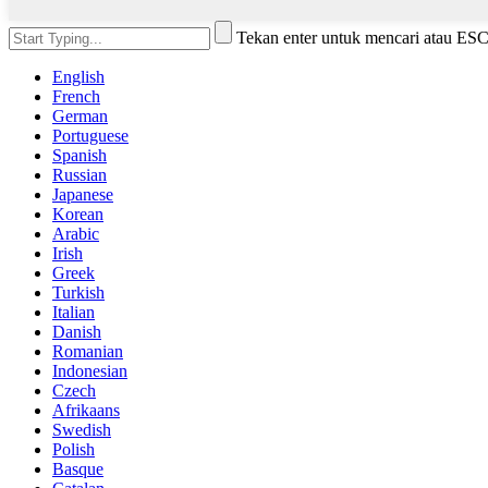
Tekan enter untuk mencari atau ES
English
French
German
Portuguese
Spanish
Russian
Japanese
Korean
Arabic
Irish
Greek
Turkish
Italian
Danish
Romanian
Indonesian
Czech
Afrikaans
Swedish
Polish
Basque