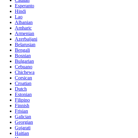
Catalan
Esperanto
Hindi
Lao
Albanian
Amharic
Armenian
Azerbaijani
Belarusian
Bengali
Bosnian
Bulgarian
Cebuano
Chichewa
Corsican
Croatian
Dutch
Estonian
Filipino
Finnish
Frisian
Galician
Georgian
Gujarati
Haitian